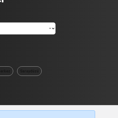
erkez
Saraydüzü