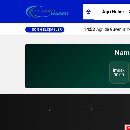
Ağrı Haber
14:52
Ağrı’da Güvenilir
SON GELIŞMELER
Nama
İmsak
00:00
Haberler
Nöbetçi Eczaneler
Sinop