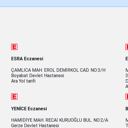
ESRA Eczanesi
ÇAMLICA MAH. EROL DEMİRKOL CAD. NO:3/H
M
Boyabat Devlet Hastanesi
3
Ara
Yol tarifi
D
A
YENİCE Eczanesi
B
HAMİDİYE MAH. RECAİ KURUOĞLU BUL. NO:2/A
M
Gerze Devlet Hastanesi
T