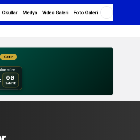
Okullar
Medya
Video Galeri
Foto Galeri
Getir
Gündüz Modu
Gündüz modunu seçin.
lan süre
00
:
SANİYE
Gece Modu
Gece modunu seçin.
Sistem Modu
Sistem modunu seçin.
r