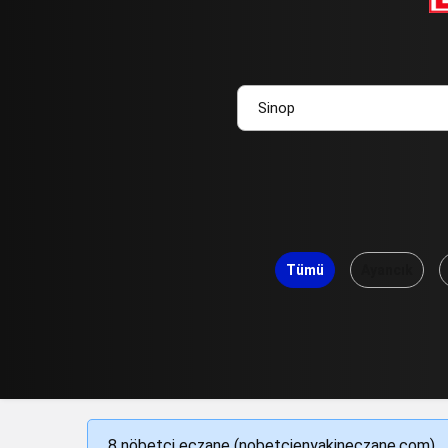
Tümü
Ayancık
8 nöbetçi eczane (nobetcienyakineczane.com).