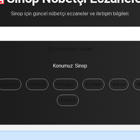
Sinop için güncel nöbetçi eczaneler ve iletişim bilgileri.
Konumumu kullan
Konumuz:
Sinop
Boyabat
Dikmen
Durağan
Erfelek
Gerze
M
Türkeli