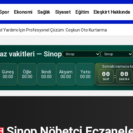
Spor
Ekonomi
Sağlık
Siyaset
Eğitim
Eleşkirt Hakkında
 Yol Yardımı İçin Profesyonel Çözüm: Coşkun Oto Kurtarma
z vakitleri — Sinop
Sonraki namaza ka
Güneş
Öğle
İkindi
Akşam
Yatsı
00
00
:
00:00
00:00
00:00
00:00
00:00
SAAT
DAKİKA
Sinop Nöbetçi Eczanele