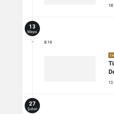
18 
13
Mayıs
8:19
Ek
Tü
D
13 
27
Şubat