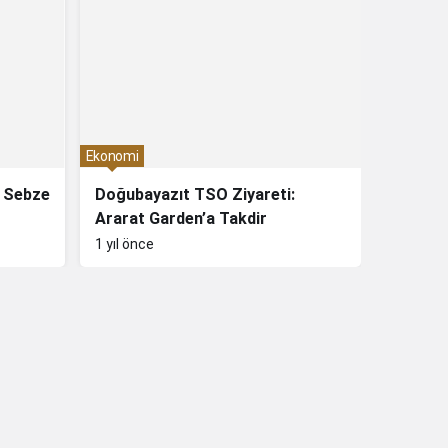
Ekonomi
Ekonomi
n Sebze
Doğubayazıt TSO Ziyareti:
Ağrı Ene
Ararat Garden’a Takdir
Kamula
1 yıl önce
1 yıl önc