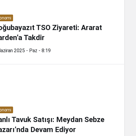
onomi
oğubayazıt TSO Ziyareti: Ararat
arden’a Takdir
aziran 2025 - Paz - 8:19
onomi
anlı Tavuk Satışı: Meydan Sebze
azarı’nda Devam Ediyor