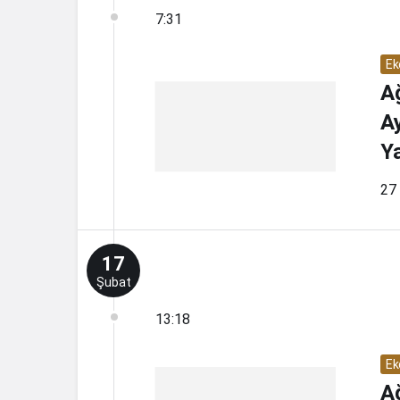
7:31
Ek
A
Ay
Y
27 
17
Şubat
13:18
Ek
Ağ