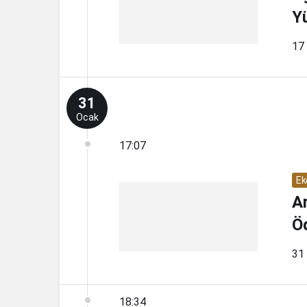
Y
17 
31
Ocak
17:07
Ek
A
Ö
31
18:34