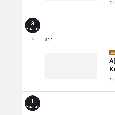
4 H
3
Haziran
8:14
Ek
Ağ
K
3 H
1
Haziran