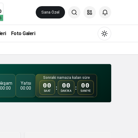
0
Sana Özel
6
eri
Foto Galeri
Sonraki namaza kalan süre
Gündüz Modu
Akşam
Yatsı
00
00
00
:
:
Gündüz modunu seçin.
00:00
00:00
SAAT
DAKİKA
SANİYE
Gece Modu
Gece modunu seçin.
Sistem Modu
Sistem modunu seçin.