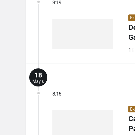
8:19
Ek
D
G
1 H
18
Mayıs
8:16
Ek
C
P