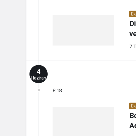
Ek
D
v
7 
4
Haziran
8:18
Ek
B
A