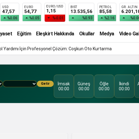
EURO/USD
USD
EURO
BIST
PETROL
GR. ALTIN
1,15
47,57
54,77
13.535,56
85,58
6.201,1
%0.06
%0.05
%-0.01
%0.93
%2.16
%0.0
iyaset
Eğitim
Eleşkirt Hakkında
Okullar
Medya
Video Gal
 Yol Yardımı İçin Profesyonel Çözüm: Coşkun Oto Kurtarma
İmsak
Güneş
Öğle
İkindi
Getir
00:00
00:00
00:00
00:00