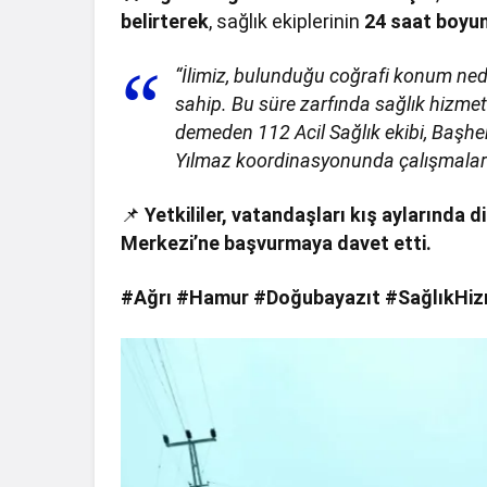
belirterek
, sağlık ekiplerinin
24 saat boyun
“İlimiz, bulunduğu coğrafi konum neden
sahip. Bu süre zarfında sağlık hizm
demeden 112 Acil Sağlık ekibi, Başh
Yılmaz koordinasyonunda çalışmalar
📌
Yetkililer, vatandaşları kış aylarında 
Merkezi’ne başvurmaya davet etti.
#Ağrı #Hamur #Doğubayazıt #SağlıkHizm