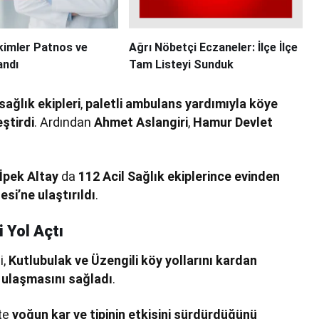
imler Patnos ve
Ağrı Nöbetçi Eczaneler: İlçe İlçe
andı
Tam Listeyi Sunduk
sağlık ekipleri
,
paletli ambulans yardımıyla köye
ştirdi
. Ardından
Ahmet Aslangiri
,
Hamur Devlet
İpek Altay
da
112 Acil Sağlık ekiplerince evinden
si’ne ulaştırıldı
.
 Yol Açtı
i,
Kutlubulak ve Üzengili köy yollarını kardan
a ulaşmasını sağladı
.
tte
yoğun kar ve tipinin etkisini sürdürdüğünü