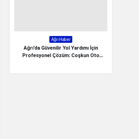
Ağrı Haber
Ağrı’da Güvenilir Yol Yardımı İçin
Akif Man
Profesyonel Çözüm: Coşkun Oto
Kurtarma