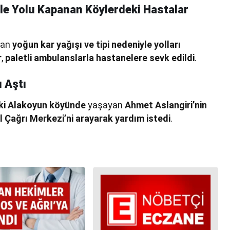
le Yolu Kapanan Köylerdeki Hastalar
olan
yoğun kar yağışı ve tipi nedeniyle yolları
r
,
paletli ambulanslarla hastanelere sevk edildi
.
ı Aştı
aki Alakoyun köyünde
yaşayan
Ahmet Aslangiri’nin
l Çağrı Merkezi’ni arayarak yardım istedi
.