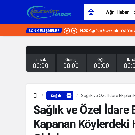
Ağrı Haber
14:52
Ağrı’da Güvenilir Yol Y
SON GELIŞMELER
İmsak
Güneş
Öğle
İkind
00:00
00:00
00:00
00:
Sağlık ve Özel İdare Ekipler
Sağlık
Sağlık ve Özel İdare 
Kapanan Köylerdeki H