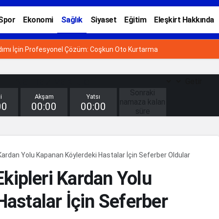
Spor
Ekonomi
Sağlık
Siyaset
Eğitim
Eleşkirt Hakkında
ardımı İçin Profesyonel Çözüm: Coşkun Oto Kurtarma
Namaz vakitleri —
Getir
Sonraki
i
Akşam
Yatsı
namaza kalan
00
00:00
00:00
süre
00
SAAT
:
00
i Kardan Yolu Kapanan Köylerdeki Hastalar İçin Seferber Oldular
DAKİKA
:
Ekipleri Kardan Yolu
00
SANİYE
astalar İçin Seferber