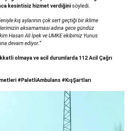
ca kesintisiz hizmet verdiğini
söyledi.
iyle kış aylarının çok sert geçtiği bir iklime
etlerimizin aksamaması adına gece gündüz
ekim Hasan Ali İpek ve UMKE ekibimiz Yunus
ına devam ediyor.”
dikkatli olmaya ve acil durumlarda 112 Acil Çağrı
etleri #PaletliAmbulans #KışŞartları