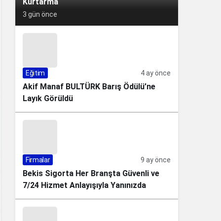
Kurtarma
3 gün önce
Eğitim
4 ay önce
Akif Manaf BULTÜRK Barış Ödülü’ne
Layık Görüldü
Firmalar
9 ay önce
Bekis Sigorta Her Branşta Güvenli ve
7/24 Hizmet Anlayışıyla Yanınızda