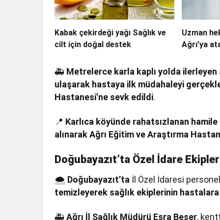
Kabak çekirdeği yağı Sağlık ve
Uzman hek
cilt için doğal destek
Ağrı’ya at
🚑
Metrelerce karla kaplı yolda ilerleyen 
ulaşarak hastaya ilk müdahaleyi gerçekle
Hastanesi’ne sevk edildi
.
📍
Karlıca köyünde rahatsızlanan hamile 
alınarak Ağrı Eğitim ve Araştırma Hastane
Doğubayazıt’ta Özel İdare Ekipleri
🌨
Doğubayazıt’ta
İl Özel İdaresi personel
temizleyerek sağlık ekiplerinin hastalar
🚑
Ağrı İl Sağlık Müdürü Esra Beşer
, ken