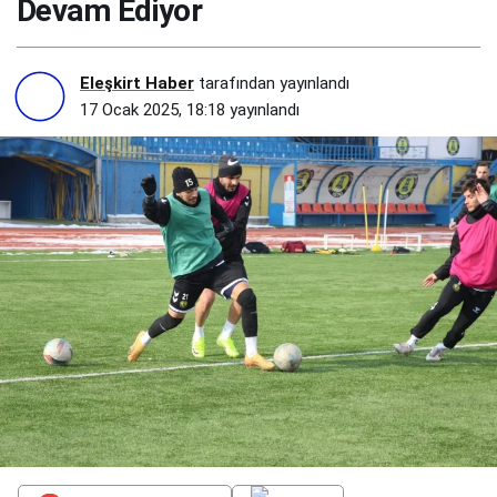
Devam Ediyor
man
İstiklal
Eleşkirt Haber
tarafından yayınlandı
17 Ocak 2025, 18:18
yayınlandı
Spor
Maçı
Hazırlı
kları
Devam
Ediyor