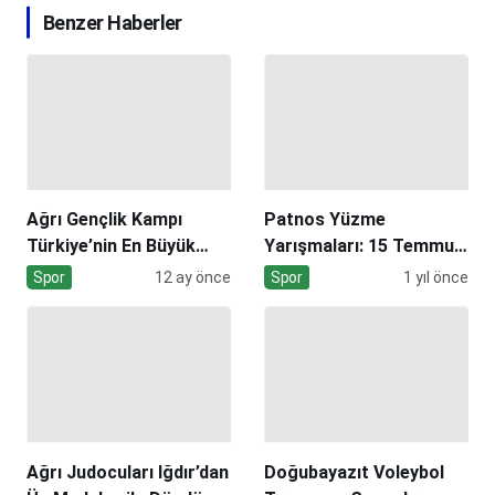
Benzer Haberler
Ağrı Gençlik Kampı
Patnos Yüzme
Türkiye’nin En Büyük
Yarışmaları: 15 Temmuz
Organizasyonu
Etkinlikleri
Spor
12 ay önce
Spor
1 yıl önce
Ağrı Judocuları Iğdır’dan
Doğubayazıt Voleybol