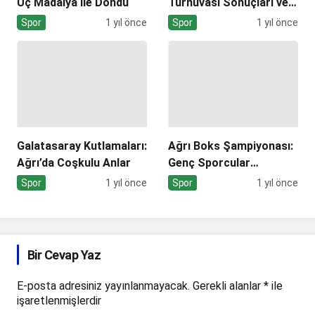
Üç Madalya ile Döndü
Turnuvası Sonuçları ve
Anlamı
Spor
1 yıl önce
Spor
1 yıl önce
Galatasaray Kutlamaları:
Ağrı Boks Şampiyonası:
Ağrı’da Coşkulu Anlar
Genç Sporcular
Yarışıyor
Spor
1 yıl önce
Spor
1 yıl önce
Bir Cevap Yaz
E-posta adresiniz yayınlanmayacak.
Gerekli alanlar
*
ile
işaretlenmişlerdir