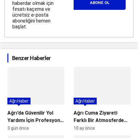
haberdar olmak için
ABONE OL
fırsatı kaçırma ve
ücretsiz e-posta
aboneliğini hemen
başlat.
Benzer Haberler
Ağrı Haber
Ağrı Haber
Ağrı’da Güvenilir Yol
Ağrı Cuma Ziyareti
Yardımı İçin Profesyonel
Farklı Bir Atmosferde
Çözüm: Coşkun Oto
Gerçekleşti
3 gün önce
10 ay önce
Kurtarma