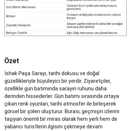
Güneşin kızıl ışıklarıyla sarayın eşsiz
Gün Batımı Manzarası
görünümü.
Osmanlı ve Selçuklu mimarisinin izlerini
Mimari
taşıyor.
Akşam saatlerinde tarihi atmosfer ve doğal
Ziyaretçi Deneyimi
manzara dört dörtlük.
Belirgin Özellik
Ağrı Dağı manzarası ve yüksek konum.
Özet
İshak Paşa Sarayı, tarihi dokusu ve doğal
güzellikleriyle büyüleyici bir yerdir. Ziyaretçiler,
özellikle gün batımında sarayın ruhunu daha
derinden hissederler. Gün batımı sırasında ortaya
çıkan renk oyunları, tarihi atmosfer ile birleşerek
görsel bir şölen oluşturur. Burası, geçmişin izlerini
taşıyan önemli bir miras olarak hem yerli hem de
yabancı turistlerin ilgisini çekmeye devam