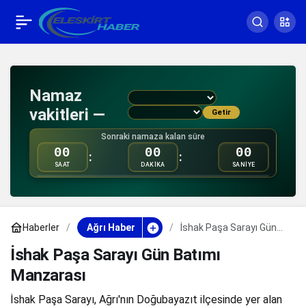
İshak Paşa Sarayı Gün
0
Paylaş
Batımı Manzarası
Namaz
vakitleri —
Getir
Sonraki namaza kalan süre
00
00
00
:
:
SAAT
DAKİKA
SANİYE
Haberler
Ağrı Haber
İshak Paşa Sarayı Gün
Batımı Manzarası
İshak Paşa Sarayı Gün Batımı
Manzarası
İshak Paşa Sarayı, Ağrı'nın Doğubayazıt ilçesinde yer alan