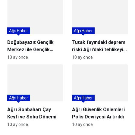
Ağrı Haber
Ağrı Haber
Doğubayazıt Gençlik
Tutak fayındaki deprem
Merkezi ile Gençlik
riski Ağrı’daki tehlikeyi
Buluşması
ortaya koyuyor
10 ay önce
10 ay önce
Ağrı Haber
Ağrı Haber
Ağrı Sonbaharı Çay
Ağrı Güvenlik Önlemleri
Keyfi ve Soba Dönemi
Polis Devriyesi Artırıldı
10 ay önce
10 ay önce