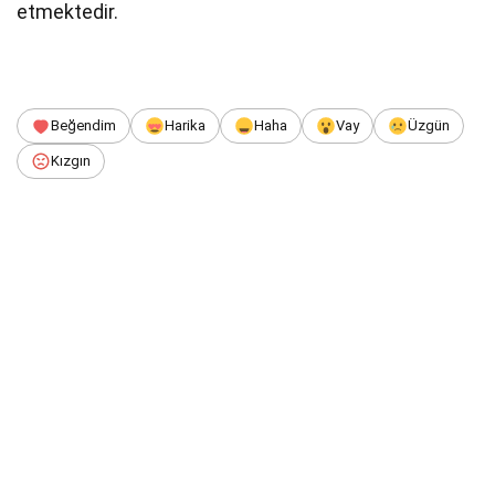
etmektedir.
Beğendim
Harika
Haha
Vay
Üzgün
Kızgın