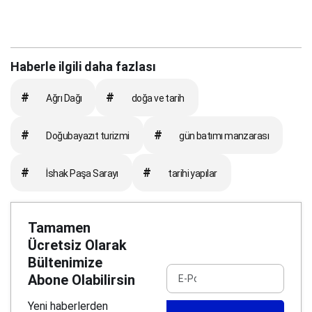
Haberle ilgili daha fazlası
#
#
Ağrı Dağı
doğa ve tarih
#
#
Doğubayazıt turizmi
gün batımı manzarası
#
#
İshak Paşa Sarayı
tarihi yapılar
Tamamen
Ücretsiz Olarak
Bültenimize
Abone Olabilirsin
Yeni haberlerden