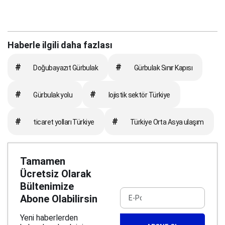
Haberle ilgili daha fazlası
#
#
Doğubayazıt Gürbulak
Gürbulak Sınır Kapısı
#
#
Gürbulak yolu
lojistik sektör Türkiye
#
#
ticaret yolları Türkiye
Türkiye Orta Asya ulaşım
Tamamen
Ücretsiz Olarak
Bültenimize
Abone Olabilirsin
Yeni haberlerden