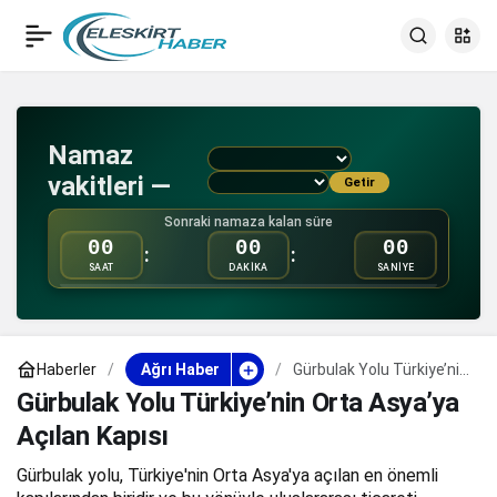
Gürbulak Yolu
0
Paylaş
Türkiye’nin Orta
Namaz
Asya’ya Açılan Kapısı
vakitleri —
Getir
Sonraki namaza kalan süre
00
00
00
:
:
SAAT
DAKİKA
SANİYE
Haberler
Ağrı Haber
Gürbulak Yolu Türkiye’nin
Orta Asya’ya Açılan
Gürbulak Yolu Türkiye’nin Orta Asya’ya
Kapısı
Açılan Kapısı
Gürbulak yolu, Türkiye'nin Orta Asya'ya açılan en önemli