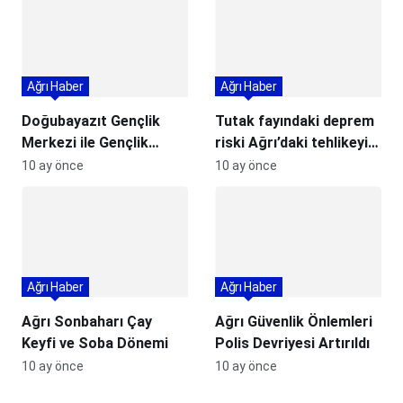
Ağrı Haber
Ağrı Haber
Doğubayazıt Gençlik
Tutak fayındaki deprem
Merkezi ile Gençlik
riski Ağrı’daki tehlikeyi
Buluşması
ortaya koyuyor
10 ay önce
10 ay önce
Ağrı Haber
Ağrı Haber
Ağrı Sonbaharı Çay
Ağrı Güvenlik Önlemleri
Keyfi ve Soba Dönemi
Polis Devriyesi Artırıldı
10 ay önce
10 ay önce