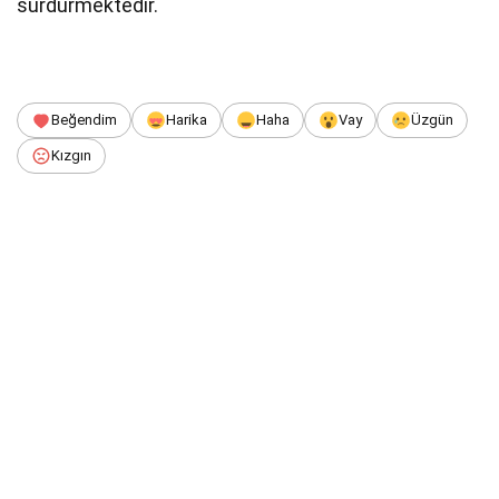
sürdürmektedir.
Beğendim
Harika
Haha
Vay
Üzgün
Kızgın