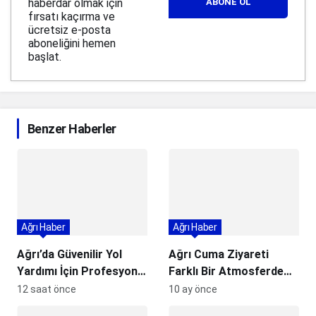
haberdar olmak için
ABONE OL
fırsatı kaçırma ve
ücretsiz e-posta
aboneliğini hemen
başlat.
Benzer Haberler
Ağrı Haber
Ağrı Haber
Ağrı’da Güvenilir Yol
Ağrı Cuma Ziyareti
Yardımı İçin Profesyonel
Farklı Bir Atmosferde
Çözüm: Coşkun Oto
Gerçekleşti
12 saat önce
10 ay önce
Kurtarma