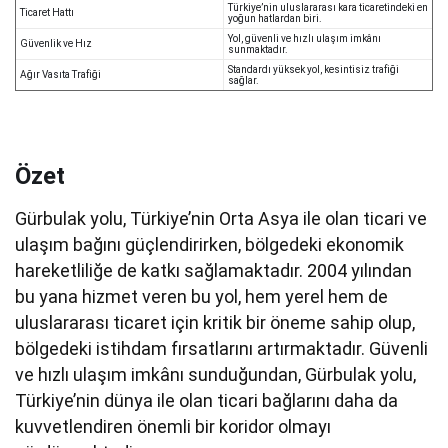
Türkiye’nin uluslararası kara ticaretindeki en
Ticaret Hattı
yoğun hatlardan biri.
Yol, güvenli ve hızlı ulaşım imkânı
Güvenlik ve Hız
sunmaktadır.
Standardı yüksek yol, kesintisiz trafiği
Ağır Vasıta Trafiği
sağlar.
Özet
Gürbulak yolu, Türkiye’nin Orta Asya ile olan ticari ve
ulaşım bağını güçlendirirken, bölgedeki ekonomik
hareketliliğe de katkı sağlamaktadır. 2004 yılından
bu yana hizmet veren bu yol, hem yerel hem de
uluslararası ticaret için kritik bir öneme sahip olup,
bölgedeki istihdam fırsatlarını artırmaktadır. Güvenli
ve hızlı ulaşım imkânı sunduğundan, Gürbulak yolu,
Türkiye’nin dünya ile olan ticari bağlarını daha da
kuvvetlendiren önemli bir koridor olmayı