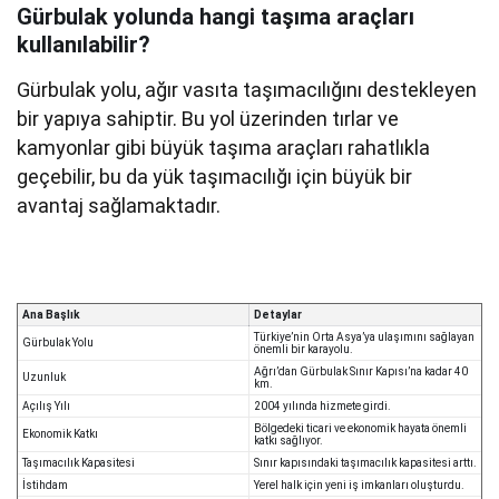
Gürbulak yolunda hangi taşıma araçları
kullanılabilir?
Gürbulak yolu, ağır vasıta taşımacılığını destekleyen
bir yapıya sahiptir. Bu yol üzerinden tırlar ve
kamyonlar gibi büyük taşıma araçları rahatlıkla
geçebilir, bu da yük taşımacılığı için büyük bir
avantaj sağlamaktadır.
Ana Başlık
Detaylar
Türkiye’nin Orta Asya’ya ulaşımını sağlayan
Gürbulak Yolu
önemli bir karayolu.
Ağrı’dan Gürbulak Sınır Kapısı’na kadar 40
Uzunluk
km.
Açılış Yılı
2004 yılında hizmete girdi.
Bölgedeki ticari ve ekonomik hayata önemli
Ekonomik Katkı
katkı sağlıyor.
Taşımacılık Kapasitesi
Sınır kapısındaki taşımacılık kapasitesi arttı.
İstihdam
Yerel halk için yeni iş imkanları oluşturdu.