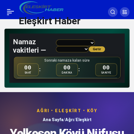
Eleşkirt Haber
Namaz
vakitleri —
Getir
Sonraki namaza kalan süre
00
00
00
:
:
SAAT
DAKİKA
SANİYE
AĞRI • ELEŞKIRT • KÖY
Ana Sayfa
/
Ağrı
/
Eleşkirt
Yelkesen Köyü Nüfusu