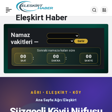
Eleşkirt Haber
Namaz
vakitleri —
Getir
Sonraki namaza kalan süre
00
00
00
:
:
SAAT
DAKİKA
SANİYE
AĞRI • ELEŞKIRT • KÖY
Ana Sayfa
/
Ağrı
/
Eleşkirt
Süzgeçli Köyü Nüfusu