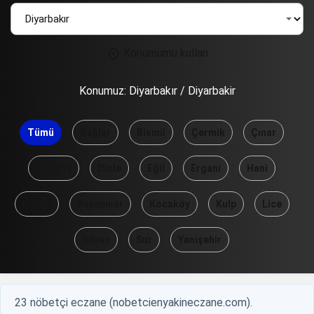
Konumumu kullan
Konumuz:
Diyarbakır / Diyarbakir
Tümü
Bağlar
Bismil
Çermik
Çınar
Çüngüş
Dicle
Eğil
Ergani
Hani
Hazro
Kayapınar
Kocaköy
Kulp
Lice
Silvan
Sur
Yenişehir
23 nöbetçi eczane (nobetcienyakineczane.com).