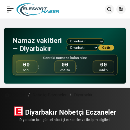
Namaz vakitleri
— Diyarbakır
Getir
Sonraki namaza kalan süre
00
00
00
:
:
SAAT
DAKİKA
SANİYE
Haberler
Nöbetçi Eczaneler
Diyarbakir
Diyarbakır Nöbetçi Eczaneler
Diyarbakır için güncel nöbetçi eczaneler ve iletişim bilgileri.