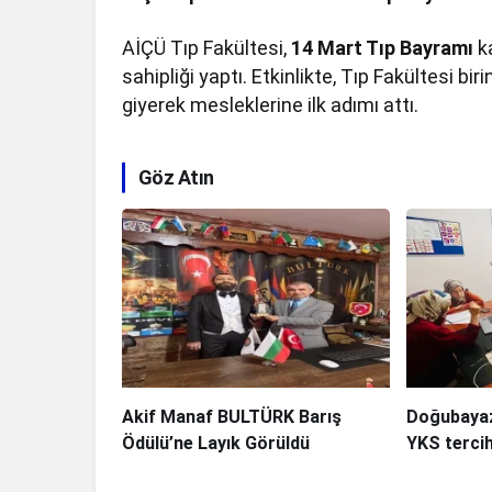
AİÇÜ Tıp Fakültesi,
14 Mart Tıp Bayramı
k
sahipliği yaptı. Etkinlikte, Tıp Fakültesi bir
giyerek mesleklerine ilk adımı attı.
Göz Atın
Akif Manaf BULTÜRK Barış
Doğubayaz
Ödülü’ne Layık Görüldü
YKS tercih