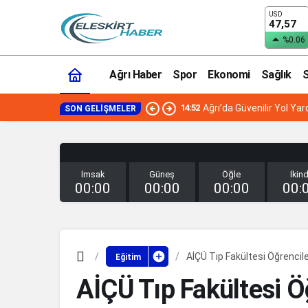
USD
47,57
%0.06
Ağrı Haber
Spor
Ekonomi
Sağlık
S
14:52
Ağrı’da Güvenilir Yol Y
SON GELIŞMELER
İmsak
Güneş
Öğle
İkind
00:00
00:00
00:00
00:
AİÇÜ Tıp Fakültesi Öğrencile
Eğitim
AİÇÜ Tıp Fakültesi Ö