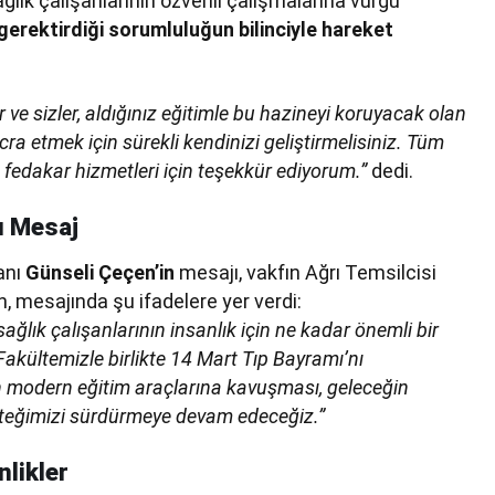
lık çalışanlarının özverili çalışmalarına vurgu
gerektirdiği sorumluluğun bilinciyle hareket
 ve sizler, aldığınız eğitimle bu hazineyi koruyacak olan
 icra etmek için sürekli kendinizi geliştirmelisiniz. Tüm
, fedakar hizmetleri için teşekkür ediyorum.”
dedi.
ı Mesaj
anı
Günseli Çeçen’in
mesajı, vakfın Ağrı Temsilcisi
 mesajında şu ifadelere yer verdi:
lık çalışanlarının insanlık için ne kadar önemli bir
Fakültemizle birlikte 14 Mart Tıp Bayramı’nı
 modern eğitim araçlarına kavuşması, geleceğin
desteğimizi sürdürmeye devam edeceğiz.”
nlikler