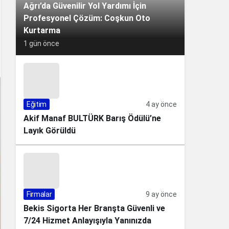
Ağrı’da Güvenilir Yol Yardımı İçin
Profesyonel Çözüm: Coşkun Oto
Kurtarma
1 gün önce
Eğitim
4 ay önce
Akif Manaf BULTÜRK Barış Ödülü’ne
Layık Görüldü
Firmalar
9 ay önce
Bekis Sigorta Her Branşta Güvenli ve
7/24 Hizmet Anlayışıyla Yanınızda