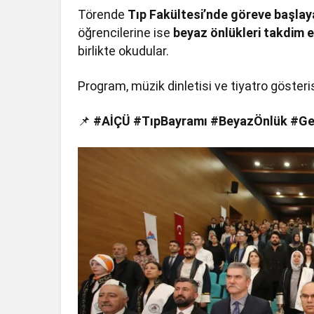
Törende
Tıp Fakültesi’nde göreve başlay
öğrencilerine ise
beyaz önlükleri takdim e
birlikte okudular.
Program, müzik dinletisi ve tiyatro gösteris
📌
#AİÇÜ
#TıpBayramı #BeyazÖnlük #Gel