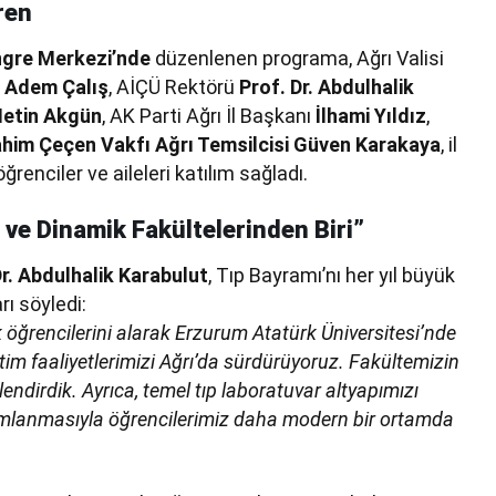
ren
ngre Merkezi’nde
düzenlenen programa, Ağrı Valisi
ı
Adem Çalış
, AİÇÜ Rektörü
Prof. Dr. Abdulhalik
Metin Akgün
, AK Parti Ağrı İl Başkanı
İlhami Yıldız
,
ahim Çeçen Vakfı Ağrı Temsilcisi Güven Karakaya
, il
ğrenciler ve aileleri katılım sağladı.
 ve Dinamik Fakültelerinden Biri”
r. Abdulhalik Karabulut
, Tıp Bayramı’nı her yıl büyük
rı söyledi:
k öğrencilerini alarak Erzurum Atatürk Üniversitesi’nde
retim faaliyetlerimizi Ağrı’da sürdürüyoruz. Fakültemizin
ndirdik. Ayrıca, temel tıp laboratuvar altyapımızı
mamlanmasıyla öğrencilerimiz daha modern bir ortamda