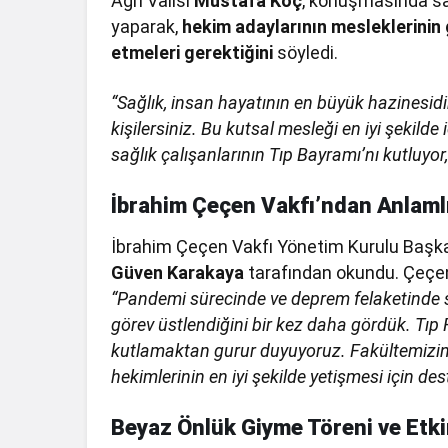
Ağrı Valisi
Mustafa Koç
, konuşmasında sağ
yaparak,
hekim adaylarının mesleklerinin 
etmeleri gerektiğini
söyledi.
“Sağlık, insan hayatının en büyük hazinesidir
kişilersiniz. Bu kutsal mesleği en iyi şekilde
sağlık çalışanlarının Tıp Bayramı’nı kutluyor
İbrahim Çeçen Vakfı’ndan Anlaml
İbrahim Çeçen Vakfı Yönetim Kurulu Başk
Güven Karakaya
tarafından okundu. Çeçen,
“Pandemi sürecinde ve deprem felaketinde sağ
görev üstlendiğini bir kez daha gördük. Tıp 
kutlamaktan gurur duyuyoruz. Fakültemizin
hekimlerinin en iyi şekilde yetişmesi için 
Beyaz Önlük Giyme Töreni ve Etki