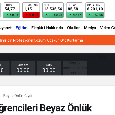
EURO
EURO/USD
BIST
PETROL
GR. ALTIN
54,77
1,15
13.535,56
85,58
6.201,10
%0.05
%-0.01
%0.93
%2.16
%0.06
iyaset
Eğitim
Eleşkirt Hakkında
Okullar
Medya
Video Ga
ardımı İçin Profesyonel Çözüm: Coşkun Oto Kurtarma
Namaz vakitleri —
Getir
Sonraki
i
Akşam
Yatsı
namaza kalan
00
00:00
00:00
süre
00
SAAT
:
00
ri Beyaz Önlük Giydi
DAKİKA
:
ğrencileri Beyaz Önlük
00
SANİYE