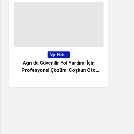
Ağrı Haber
Ağrı’da Güvenilir Yol Yardımı İçin
Akif Man
Profesyonel Çözüm: Coşkun Oto
Kurtarma