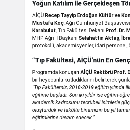
Yoğun Katılım ile Gerçekleşen Tö
AİÇÜ
Recep Tayyip Erdoğan Kültür ve Ko
Mustafa Koç
, Ağrı Cumhuriyet Başsavcıs
Karabulut
, Tıp Fakültesi Dekanı
Prof. Dr. 
MHP Ağrı İl Başkanı
Selahattin Aktaş
,
İbr
protokolü, akademisyenler, idari personel, ö
“Tıp Fakültesi, AİÇÜ’nün En Genç
Programda konuşan
AİÇÜ Rektörü Prof. D
bir heyecanla kutladıklarını belirterek şunla
“Tıp Fakültemiz, 2018-2019 eğitim yılında il
eğitime başladı. Son iki yıldır ise eğitim-öğ
akademik kadrosunu tecrübeli isimlerle güçle
oluşturduk ve fakülte binamızın bu yıl ta
eğitimlerine devam edecek.”