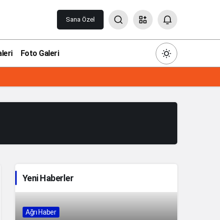
Sana Özel
leri
Foto Galeri
Gündüz Modu
Gündüz modunu seçin.
Gece Modu
Yeni Haberler
Gece modunu seçin.
Sistem Modu
Ağrı Haber
Sistem modunu seçin.