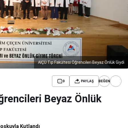
AİÇÜ Tıp Fakültesi Öğrencileri Beyaz Önlük Giydi
0
PAYLAŞ
BEĞEN
ğrencileri Beyaz Önlük
Coşkuyla Kutlandı