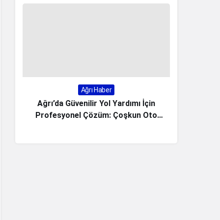
Ağrı Haber
Ağrı’da Güvenilir Yol Yardımı İçin
Bekis Sig
Profesyonel Çözüm: Çoşkun Oto
7/24 Hiz
Kurtarma