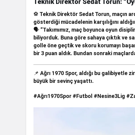
Teknik Direktör Sedat Torun: “O
⚽
Teknik Direktör Sedat Torun, maçın a
gösterdiği mücadelenin karşılığını aldığı
🗣
“Takımımız, maç boyunca oyun disiplin
biliyorduk. Buna göre sahaya çıktık ve sa
golle öne geçtik ve skoru korumayı başar
bir 3 puan aldık. Bundan sonraki maçlarda
📌
Ağrı 1970 Spor, aldığı bu galibiyetle zi
büyük bir sevinç yaşattı.
#Ağrı1970Spor #Futbol #Nesine3Lig #Za