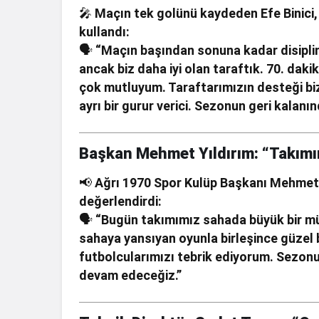
🎤
Maçın tek golünü kaydeden Efe Binici,
kullandı:
🗣
“Maçın başından sonuna kadar disiplinl
ancak biz daha iyi olan taraftık. 70. dak
çok mutluyum. Taraftarımızın desteği bi
ayrı bir gurur verici. Sezonun geri kalan
Başkan Mehmet Yıldırım: “Takımımı
📢
Ağrı 1970 Spor Kulüp Başkanı Mehmet 
değerlendirdi:
🗣
“Bugün takımımız sahada büyük bir mü
sahaya yansıyan oyunla birleşince güzel bi
futbolcularımızı tebrik ediyorum. Sezo
devam edeceğiz.”