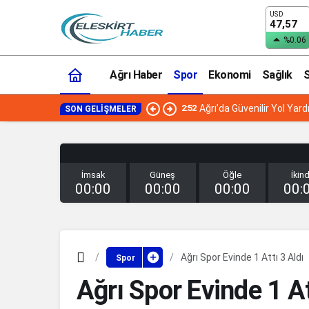
USD
47,57
%0.06
Ağrı Haber
Spor
Ekonomi
Sağlık
S
2:52
Ağrı’da Güvenilir Yol Ya
SON GELIŞMELER
İmsak
Güneş
Öğle
İkind
00:00
00:00
00:00
00:
Ağrı Spor Evinde 1 Attı 3 Aldı
Spor
Ağrı Spor Evinde 1 At