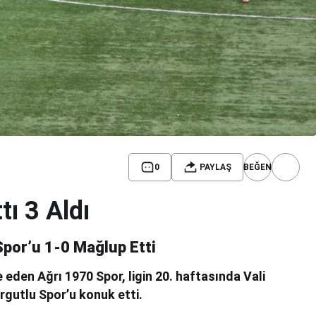
0
PAYLAŞ
BEĞEN
tı 3 Aldı
Spor’u 1-0 Mağlup Etti
eden Ağrı 1970 Spor, ligin 20. haftasında Vali
gutlu Spor’u konuk etti.