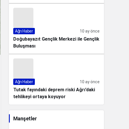
Ağrı Haber
10 ay önce
Doğubayazıt Gençlik Merkezi ile Gençlik
Buluşması
Ağrı Haber
10 ay önce
Tutak fayındaki deprem riski Ağrı’daki
tehlikeyi ortaya koyuyor
Manşetler