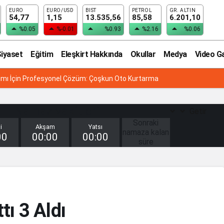
EURO
EURO/USD
BIST
PETROL
GR. ALTIN
54,77
1,15
13.535,56
85,58
6.201,10
%0.05
%-0.01
%0.93
%2.16
%0.06
iyaset
Eğitim
Eleşkirt Hakkında
Okullar
Medya
Video Ga
rdımı İçin Profesyonel Çözüm: Çoşkun Oto Kurtarma
Namaz vakitleri —
Getir
Sonraki
i
Akşam
Yatsı
namaza kalan
00
00:00
00:00
süre
00
SAAT
:
00
DAKİKA
:
tı 3 Aldı
00
SANİYE