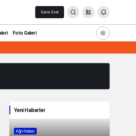
Sana Özel
leri
Foto Galeri
Gündüz Modu
Gündüz modunu seçin.
Gece Modu
Yeni Haberler
Gece modunu seçin.
Sistem Modu
Ağrı Haber
Sistem modunu seçin.