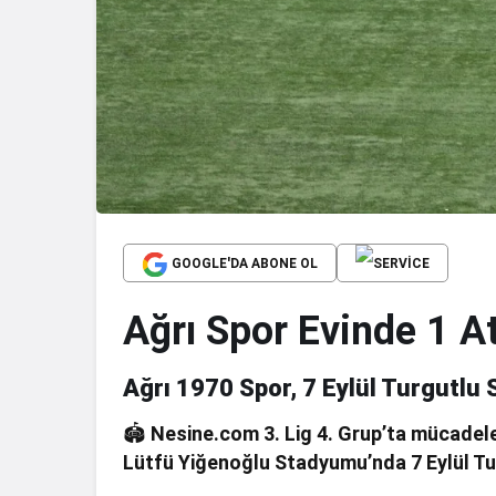
GOOGLE'DA ABONE OL
Ağrı Spor Evinde 1 At
Ağrı 1970 Spor, 7 Eylül Turgutlu 
🏟
Nesine.com 3. Lig 4. Grup’ta mücadele 
Lütfü Yiğenoğlu Stadyumu’nda 7 Eylül Tur