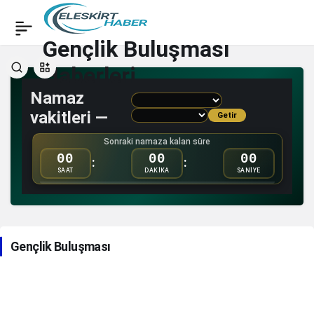
Gençlik Buluşması
Haberleri
Namaz
vakitleri —
Getir
Sonraki namaza kalan süre
00
00
00
:
:
SAAT
DAKİKA
SANİYE
Gençlik Buluşması