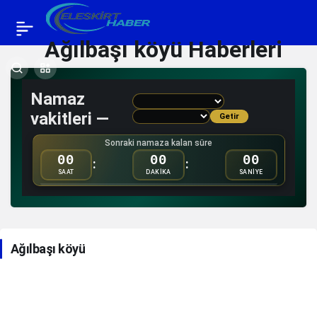
Ağılbaşı köyü Haberleri
Namaz
vakitleri —
Getir
Sonraki namaza kalan süre
00
00
00
:
:
SAAT
DAKİKA
SANİYE
Ağılbaşı köyü