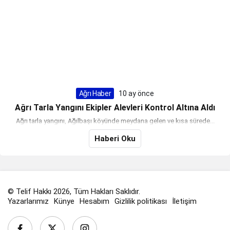
Ağrı Haber
10 ay önce
Ağrı Tarla Yangını Ekipler Alevleri Kontrol Altına Aldı
Ağrı tarla yangını, Ağılbaşı köyünde meydana gelen ve kısa sürede...
Haberi Oku
© Telif Hakkı 2026, Tüm Hakları Saklıdır.
Yazarlarımız
Künye
Hesabım
Gizlilik politikası
İletişim