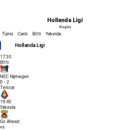
Hollanda Ligi
Bugün
Tümü
Canlı
Bitti
Yakında
Hollanda Ligi
17:30
Bitti
NEC Nijmegen
0 - 2
Telstar
19:45
Yakında
Go Ahead
vs