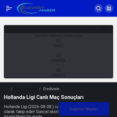
Namaz vakitleri —
Getir
Sonraki namaza kalan süre
00
SAAT
:
00
DAKİKA
:
00
SANİYE
Maç Merkezi
Eredivisie
Hollanda Ligi Canlı Maç Sonuçları
Hollanda Ligi (2026-08-08 ) canlı maç sonuçlarını anlık
olarak takip edin! Güncel skorlar, puan durumu ve takım
istatistikleri bir arada.